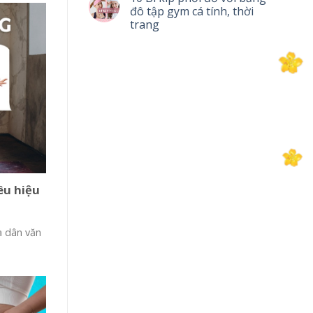
đô tập gym cá tính, thời
trang
êu hiệu
à dân văn