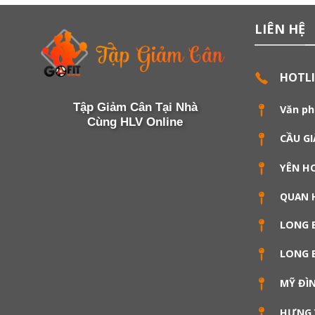
LIÊN HỆ
HOTL
Tập Giảm Cân Tại Nhà
Văn ph
Cùng HLV Online
CẦU GI
YÊN H
QUAN 
LONG 
LONG 
MỸ ĐÌ
HƯNG 