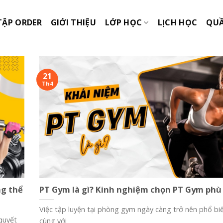
TẬP ORDER
GIỚI THIỆU
LỚP HỌC
LỊCH HỌC
QUẦ
21
Th4
ng thể
PT Gym là gì? Kinh nghiệm chọn PT Gym ph
Việc tập luyện tại phòng gym ngày càng trở nên phổ biế
 quyết
cùng với