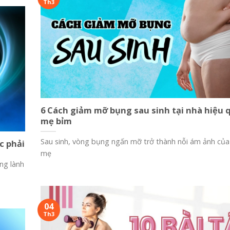
Th3
6 Cách giảm mỡ bụng sau sinh tại nhà hiệu 
mẹ bỉm
Sau sinh, vòng bụng ngấn mỡ trở thành nỗi ám ảnh của
c phải
mẹ
ng lành
04
Th3