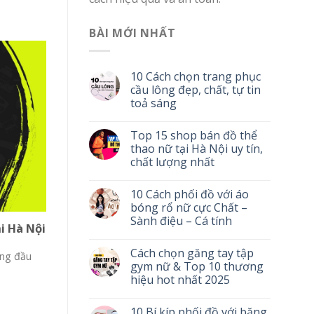
BÀI MỚI NHẤT
10 Cách chọn trang phục
cầu lông đẹp, chất, tự tin
toả sáng
Top 15 shop bán đồ thể
thao nữ tại Hà Nội uy tín,
chất lượng nhất
10 Cách phối đồ với áo
bóng rổ nữ cực Chất –
Sành điệu – Cá tính
i Hà Nội
Cách chọn găng tay tập
àng đầu
gym nữ & Top 10 thương
hiệu hot nhất 2025
10 Bí kíp phối đồ với băng