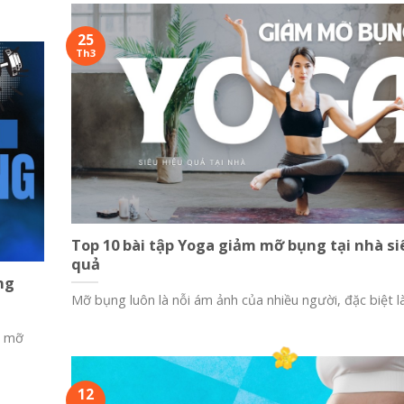
25
Th3
Top 10 bài tập Yoga giảm mỡ bụng tại nhà si
quả
ng
Mỡ bụng luôn là nỗi ám ảnh của nhiều người, đặc biệt l
” mỡ
12