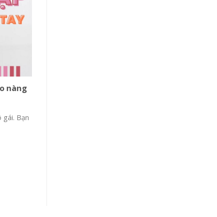
ho nàng
 gái. Bạn