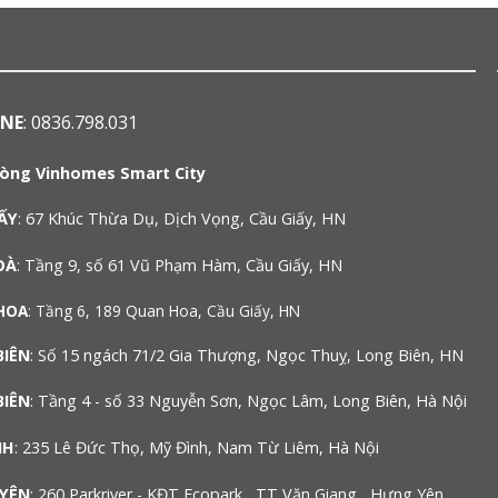
INE
: 0836.798.031
òng Vinhomes Smart City
ẤY
: 67 Khúc Thừa Dụ, Dịch Vọng, Cầu Giấy, HN
OÀ
: Tầng 9, số 61 Vũ Phạm Hàm, Cầu Giấy, HN
HOA
: Tầng 6, 189 Quan Hoa, Cầu Giấy, HN
BIÊN
: Số 15 ngách 71/2 Gia Thượng, Ngọc Thuỵ, Long Biên, HN
BIÊN
: Tầng 4 - số 33 Nguyễn Sơn, Ngọc Lâm, Long Biên, Hà Nội
NH
: 235 Lê Đức Thọ, Mỹ Đình, Nam Từ Liêm, Hà Nội
YÊN
: 260 Parkriver - KĐT Ecopark , TT Văn Giang , Hưng Yên