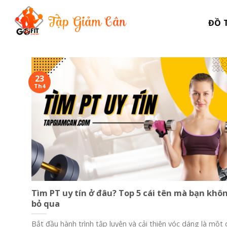
Skip
to
ĐỒ 
content
23
Th4
Tìm PT uy tín ở đâu? Top 5 cái tên mà bạn khô
bỏ qua
Bắt đầu hành trình tập luyện và cải thiện vóc dáng là một