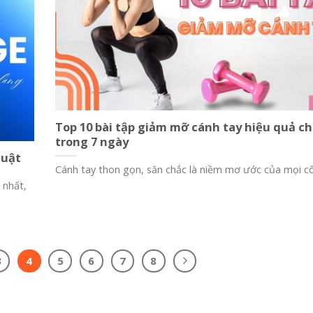
Top 10 bài tập giảm mỡ cánh tay hiệu quả c
trong 7 ngày
huật
Cánh tay thon gọn, săn chắc là niềm mơ ước của mọi cô
 nhất,
3
4
5
6
7
8