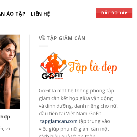
ĐẶT ĐỒ TẬP
N ÁO TẬP
LIÊN HỆ
VỀ TẬP GIẢM CÂN
GoFit là một hệ thống phòng tập
giảm cân kết hợp giữa vận động
và dinh dưỡng, danh riêng cho nữ,
đầu tiên tại Việt Nam. GoFit –
ù hợp
tapgiamcan.com
tập trung vào
việc giúp phụ nữ giảm cân một
n, và
cách hiệu quả và an toàn.