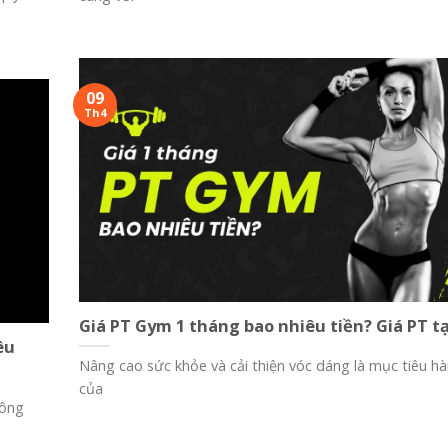
09
Th4
Giá PT Gym 1 tháng bao nhiêu tiền? Giá PT tạ
êu
Nâng cao sức khỏe và cải thiện vóc dáng là mục tiêu h
của
mông