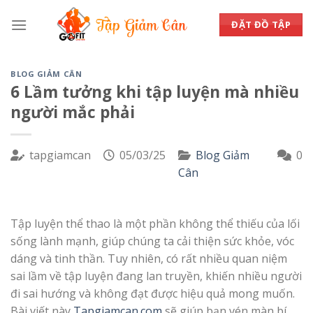
Skip
to
ĐẶT ĐỒ TẬP
content
BLOG GIẢM CÂN
6 Lầm tưởng khi tập luyện mà nhiều
người mắc phải
tapgiamcan
05/03/25
Blog Giảm
0
Cân
Tập luyện thể thao là một phần không thể thiếu của lối
sống lành mạnh, giúp chúng ta cải thiện sức khỏe, vóc
dáng và tinh thần. Tuy nhiên, có rất nhiều quan niệm
sai lầm về tập luyện đang lan truyền, khiến nhiều người
đi sai hướng và không đạt được hiệu quả mong muốn.
Bài viết này
Tapgiamcan.com
sẽ giúp bạn vén màn bí