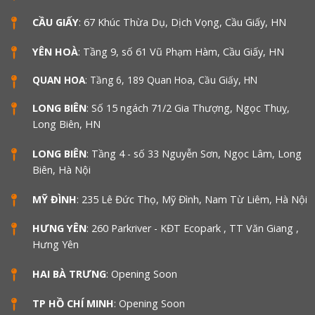
CẦU GIẤY
: 67 Khúc Thừa Dụ, Dịch Vọng, Cầu Giấy, HN
YÊN HOÀ
: Tầng 9, số 61 Vũ Phạm Hàm, Cầu Giấy, HN
QUAN HOA
: Tầng 6, 189 Quan Hoa, Cầu Giấy, HN
LONG BIÊN
: Số 15 ngách 71/2 Gia Thượng, Ngọc Thuỵ,
Long Biên, HN
LONG BIÊN
: Tầng 4 - số 33 Nguyễn Sơn, Ngọc Lâm, Long
Biên, Hà Nội
MỸ ĐÌNH
: 235 Lê Đức Thọ, Mỹ Đình, Nam Từ Liêm, Hà Nội
HƯNG YÊN
: 260 Parkriver - KĐT Ecopark , TT Văn Giang ,
Hưng Yên
HAI BÀ TRƯNG
: Opening Soon
TP HỒ CHÍ MINH
: Opening Soon