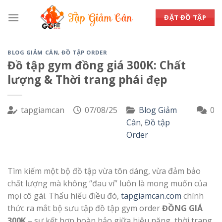
Skip
to
ĐẶT ĐỒ TẬP
content
BLOG GIẢM CÂN
,
ĐỒ TẬP ORDER
Đồ tập gym đồng giá 300K: Chất
lượng & Thời trang phái đẹp
tapgiamcan
07/08/25
Blog Giảm
0
Cân
,
Đồ tập
Order
Tìm kiếm một bộ đồ tập vừa tôn dáng, vừa đảm bảo
chất lượng mà không “đau ví” luôn là mong muốn của
mọi cô gái. Thấu hiểu điều đó,
tapgiamcan.com
chính
thức ra mắt bộ sưu tập đồ tập gym order
ĐỒNG GIÁ
300K
– sự kết hợp hoàn hảo giữa hiệu năng, thời trang