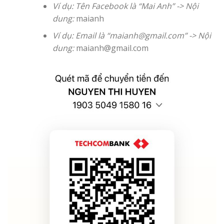
Ví dụ: Tên Facebook là “Mai Anh” -> Nội
dung:
maianh
Ví dụ: Email là “
maianh@gmail.com
” -> Nội
dung:
maianh@gmail.com