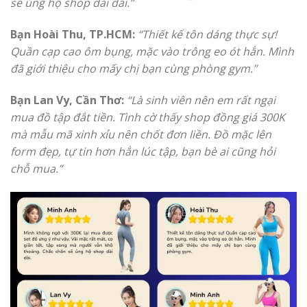
sẽ ủng hộ shop dài dài.”
Bạn Hoài Thu, TP.HCM:
“Thiết kế tôn dáng thực sự!
Quần cạp cao ôm bụng, mặc vào trông eo ót hẳn. Mình
đã giới thiệu cho mấy chị bạn cùng phòng gym.”
Bạn Lan Vy, Cần Thơ:
“Là sinh viên nên em rất ngại
mua đồ tập đắt tiền. Tình cờ thấy shop đồng giá 300K
mà mẫu mã xinh xỉu nên chốt đơn liền. Đồ mặc lên
form đẹp, tự tin hơn hẳn lúc tập, bạn bè ai cũng hỏi
chỗ mua.”