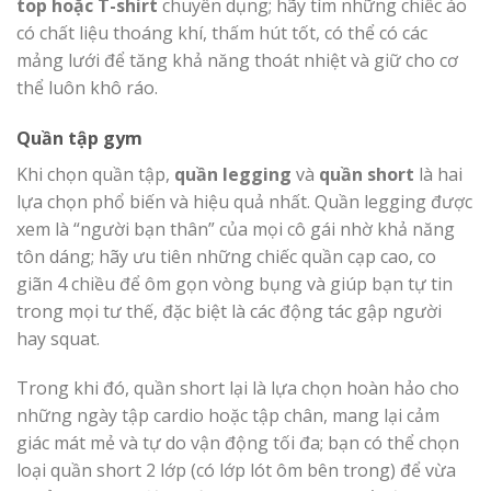
top hoặc T-shirt
chuyên dụng; hãy tìm những chiếc áo
có chất liệu thoáng khí, thấm hút tốt, có thể có các
mảng lưới để tăng khả năng thoát nhiệt và giữ cho cơ
thể luôn khô ráo.
Quần tập gym
Khi chọn quần tập,
quần legging
và
quần short
là hai
lựa chọn phổ biến và hiệu quả nhất. Quần legging được
xem là “người bạn thân” của mọi cô gái nhờ khả năng
tôn dáng; hãy ưu tiên những chiếc quần cạp cao, co
giãn 4 chiều để ôm gọn vòng bụng và giúp bạn tự tin
trong mọi tư thế, đặc biệt là các động tác gập người
hay squat.
Trong khi đó, quần short lại là lựa chọn hoàn hảo cho
những ngày tập cardio hoặc tập chân, mang lại cảm
giác mát mẻ và tự do vận động tối đa; bạn có thể chọn
loại quần short 2 lớp (có lớp lót ôm bên trong) để vừa