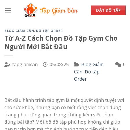
Skip
to
ĐẶT ĐỒ TẬP
content
BLOG GIẢM CÂN
,
ĐỒ TẬP ORDER
Từ A-Z Cách Chọn Đồ Tập Gym Cho
Người Mới Bắt Đầu
tapgiamcan
05/08/25
Blog Giảm
0
Cân
,
Đồ tập
Order
Bắt đầu hành trình tập gym là một quyết định tuyệt vời
cho sức khỏe, nhưng bạn có biết rằng việc chọn đúng
trang phục cũng quan trọng không kém việc chọn
đúng bài tập? Một bộ đồ tập phù hợp không chỉ giúp
bạn tự tin hơn mà còn ảnh hưởng trực tiếp đến hiệu