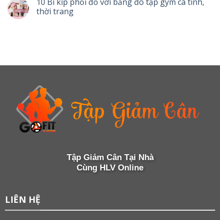
10 Bí kíp phối đồ với băng đô tập gym cá tính,
thời trang
Tập Giảm Cân Tại Nhà
Cùng HLV Online
LIÊN HỆ