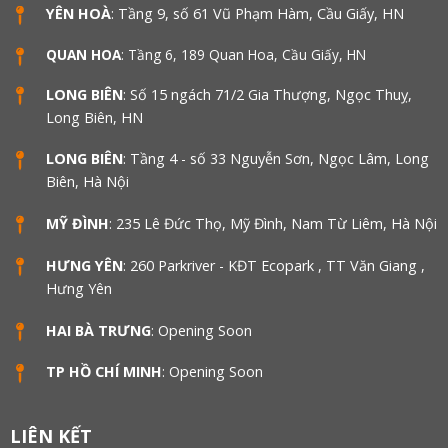
YÊN HOÀ
: Tầng 9, số 61 Vũ Phạm Hàm, Cầu Giấy, HN
QUAN HOA
: Tầng 6, 189 Quan Hoa, Cầu Giấy, HN
LONG BIÊN
: Số 15 ngách 71/2 Gia Thượng, Ngọc Thuỵ,
Long Biên, HN
LONG BIÊN
: Tầng 4 - số 33 Nguyễn Sơn, Ngọc Lâm, Long
Biên, Hà Nội
MỸ ĐÌNH
: 235 Lê Đức Thọ, Mỹ Đình, Nam Từ Liêm, Hà Nội
HƯNG YÊN
: 260 Parkriver - KĐT Ecopark , TT Văn Giang ,
Hưng Yên
HAI BÀ TRƯNG
: Opening Soon
TP HỒ CHÍ MINH
: Opening Soon
LIÊN KẾT