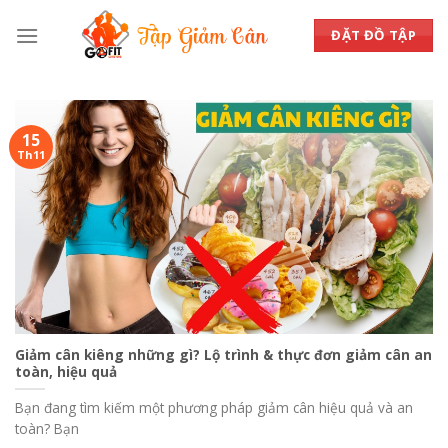
Skip
to
ĐẶT ĐỒ TẬP
content
15
Th11
Giảm cân kiêng những gì? Lộ trình & thực đơn giảm cân an
toàn, hiệu quả
Bạn đang tìm kiếm một phương pháp giảm cân hiệu quả và an
toàn? Bạn