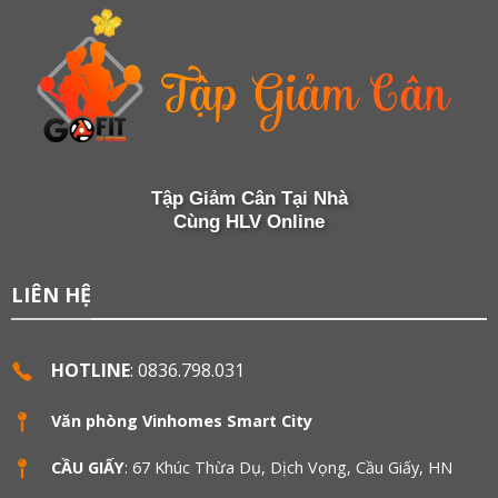
Tập Giảm Cân Tại Nhà
Cùng HLV Online
LIÊN HỆ
HOTLINE
: 0836.798.031
Văn phòng Vinhomes Smart City
CẦU GIẤY
: 67 Khúc Thừa Dụ, Dịch Vọng, Cầu Giấy, HN